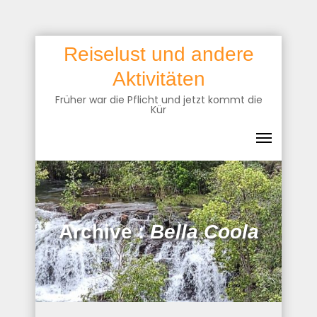
Skip
Reiselust und andere
to
Aktivitäten
content
Früher war die Pflicht und jetzt kommt die
Kür
Archive :
Bella Coola