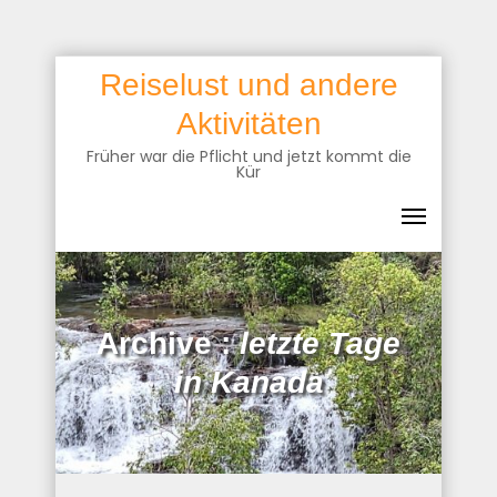
Skip
Reiselust und andere
to
Aktivitäten
content
Früher war die Pflicht und jetzt kommt die
Kür
Archive :
letzte Tage
in Kanada