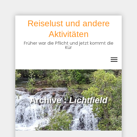
Skip
Reiselust und andere
to
Aktivitäten
content
Früher war die Pflicht und jetzt kommt die
Kür
Archive :
Lichtfield