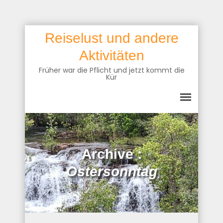
Skip
Reiselust und andere
to
Aktivitäten
content
Früher war die Pflicht und jetzt kommt die
Kür
Archive :
Ostersonntag