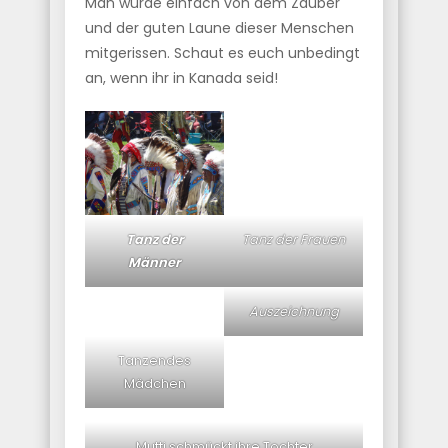
Man wurde einfach von dem Zauber
und der guten Laune dieser Menschen
mitgerissen. Schaut es euch unbedingt
an, wenn ihr in Kanada seid!
Tanz der
Tanz der Frauen
Männer
Auszeichnung
Tanzendes
Mädchen
Mutti schmückt ihre Tochter