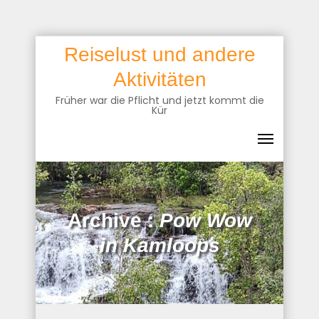
Skip
Reiselust und andere
to
Aktivitäten
content
Früher war die Pflicht und jetzt kommt die
Kür
Archive :
Pow Wow
in Kamloops