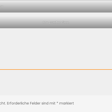
mir
Am zweiten See.
cht.
Erforderliche Felder sind mit
*
markiert