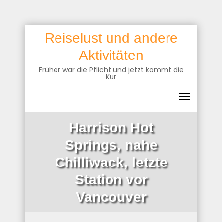
Skip
Reiselust und andere
to
Aktivitäten
content
Früher war die Pflicht und jetzt kommt die
Kür
Harrison Hot
Springs, nahe
Chilliwack, letzte
Station vor
Vancouver