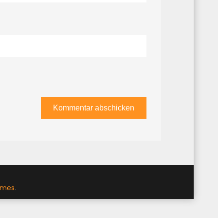
emes
.