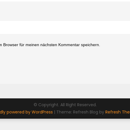
m Browser für meinen nächsten Kommentar speichern.
© Copyright. All Right Reserved.
dly powered by WordPress
|
Theme: Refresh Blog by
Refresh Th